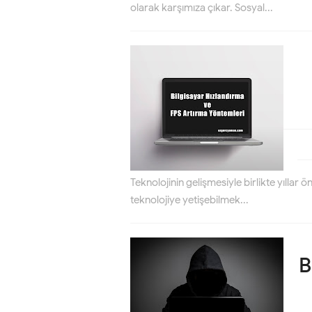
olarak karşımıza çıkar. Sosyal...
Teknolojinin gelişmesiyle birlikte yıllar
teknolojiye yetişebilmek...
B