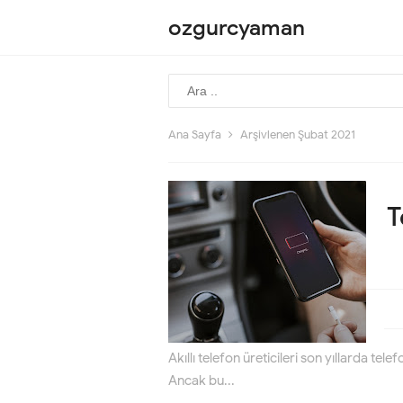
ozgurcyaman
Ana Sayfa
Arşivlenen Şubat 2021
T
Akıllı telefon üreticileri son yıllarda tel
Ancak bu...