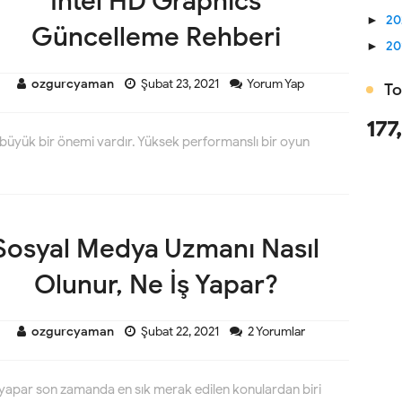
Intel HD Graphics
►
2
Güncelleme Rehberi
►
20
ozgurcyaman
Şubat 23, 2021
Yorum Yap
To
177
 büyük bir önemi vardır. Yüksek performanslı bir oyun
Sosyal Medya Uzmanı Nasıl
Olunur, Ne İş Yapar?
ozgurcyaman
Şubat 22, 2021
2 Yorumlar
 yapar son zamanda en sık merak edilen konulardan biri