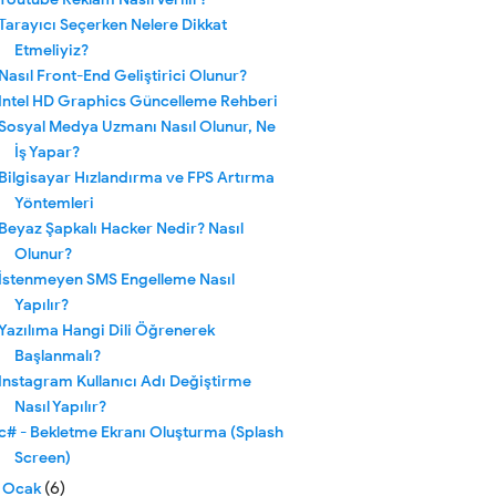
Tarayıcı Seçerken Nelere Dikkat
Etmeliyiz?
Nasıl Front-End Geliştirici Olunur?
Intel HD Graphics Güncelleme Rehberi
Sosyal Medya Uzmanı Nasıl Olunur, Ne
İş Yapar?
Bilgisayar Hızlandırma ve FPS Artırma
Yöntemleri
Beyaz Şapkalı Hacker Nedir? Nasıl
Olunur?
İstenmeyen SMS Engelleme Nasıl
Yapılır?
Yazılıma Hangi Dili Öğrenerek
Başlanmalı?
Instagram Kullanıcı Adı Değiştirme
Nasıl Yapılır?
c# - Bekletme Ekranı Oluşturma (Splash
Screen)
(6)
►
Ocak