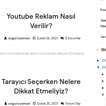
Kıs
Youtube Reklam Nasıl
Tel
Verilir?
Hes
Jav
ozgurcyaman
Şubat 26, 2021
5 Yorumlar
Bl
latformu kullanarak işlerini büyütmek isteyen firmaların,
►
2
▼
20
Tarayıcı Seçerken Nelere
Dikkat Etmeliyiz?
ozgurcyaman
Şubat 25, 2021
Yorum Yap