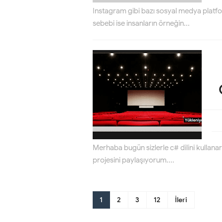
Instagram gibi bazı sosyal medya platfor
sebebi ise insanların örneğin...
Merhaba bugün sizlerle c# dilini kullan
projesini paylaşıyorum....
1
2
3
12
İleri