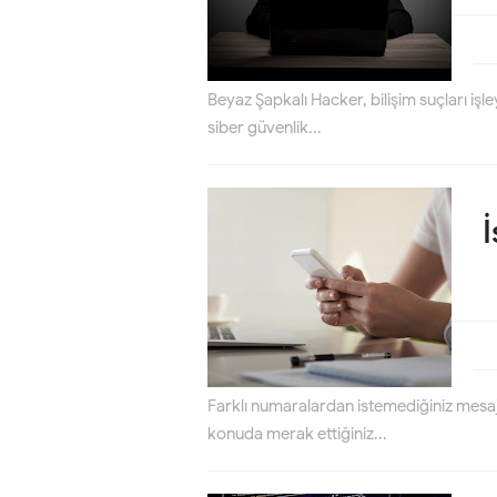
Beyaz Şapkalı Hacker, bilişim suçları işleye
siber güvenlik...
Farklı numaralardan istemediğiniz mesaj
konuda merak ettiğiniz...