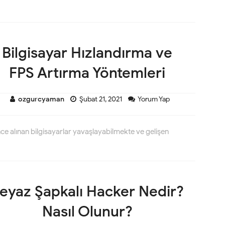
Bilgisayar Hızlandırma ve
FPS Artırma Yöntemleri
ozgurcyaman
Şubat 21, 2021
Yorum Yap
 önce alınan bilgisayarlar yavaşlayabilmekte ve gelişen
eyaz Şapkalı Hacker Nedir?
Nasıl Olunur?