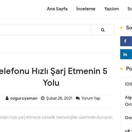
Ana Sayfa
İnceleme
Yazılım
S
So
Po
elefonu Hızlı Şarj Etmenin 5
Yolu
iOS
Alg
ozgurcyaman
Şubat 28, 2021
Yorum Yap
Ort
efonları hızlı şarj etmeye yönelik teknolojiler üzerinde duruyor.
Gör
c# 