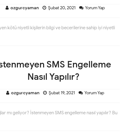
ozgurcyaman
Şubat 20, 2021
Yorum Yap
n kötü niyetli kişilerin bilgi ve becerilerine sahip iyi niyetli
İstenmeyen SMS Engelleme
Nasıl Yapılır?
ozgurcyaman
Şubat 19, 2021
Yorum Yap
lar mı geliyor? İstenmeyen SMS engelleme nasıl yapılır? Bu