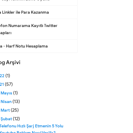
a Linkler ile Para Kazanma
efon Numarama Kayıtlı Twitter
apları
a - Harf Notu Hesaplama
og Arşivi
(1)
022
(57)
21
(1)
►
Mayıs
(13)
►
Nisan
(25)
►
Mart
(12)
▼
Şubat
Telefonu Hızlı Şarj Etmenin 5 Yolu
Youtube Reklam Nasıl Verilir?