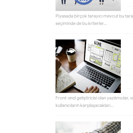
Piyasada birçok tarayıcı mevcut bu tarayı
seçiminde de bu kriterler...
Front-end geliştiricisi olan yazılımcıla
kullanıcıların karşılaşacakları...