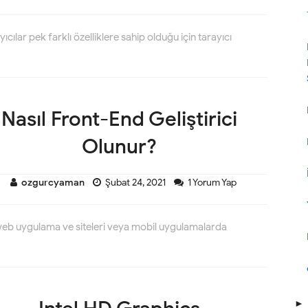
cılar pek farklı özelliklere sahip olduğu için tarayıcı
Nasıl Front-End Geliştirici
Olunur?
ozgurcyaman
Şubat 24, 2021
1 Yorum Yap
r, web uygulama ve siteleri veya mobil uygulamalarda