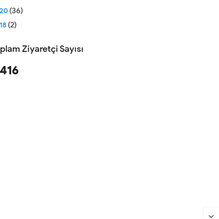
(36)
020
(2)
18
plam Ziyaretçi Sayısı
,416