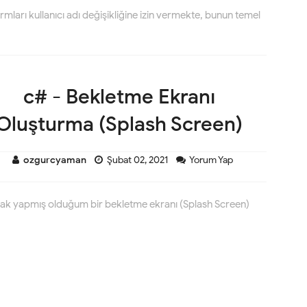
mları kullanıcı adı değişikliğine izin vermekte, bunun temel
c# - Bekletme Ekranı
Oluşturma (Splash Screen)
ozgurcyaman
Şubat 02, 2021
Yorum Yap
arak yapmış olduğum bir bekletme ekranı (Splash Screen)