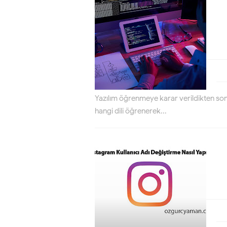
Yazılım öğrenmeye karar verildikten sonr
hangi dili öğrenerek...